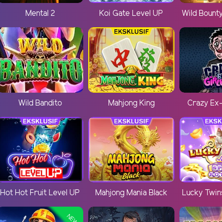
Mental 2
Koi Gate Level UP
Wild Boun
Wild Bandito
Mahjong King
Crazy Ex-
Hot Hot Fruit Level UP
Mahjong Mania Black
Lucky Twin
NEW