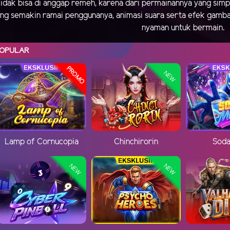
idak bisa di anggap remeh, karena dari permainannya yang sim
ng semakin ramai penggunanya, animasi suara serta efek gamba
nyaman untuk bermain.
OPULAR
PROMO
NEW
Lamp of Cornucopia
Chinchirorin
Sod
NEW
NEW