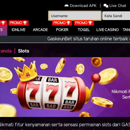
Download APK
Live Chat
O
PROMO
PROMO
PROMO
TS
IDNLIVE
ARCADE
POKER
TOGEL
LIVE CASINO
TA
aruhan online terbaik dan terpercaya di Asia yang menghadirkan p
randa
Slots
ikmati fitur kenyamanan serta sensasi permainan slots dari G