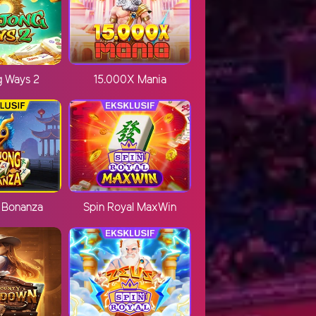
g Ways 2
15.000X Mania
 Bonanza
Spin Royal MaxWin