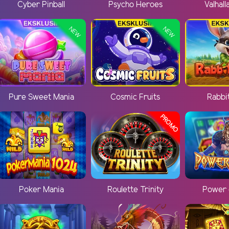
Cyber Pinball
Psycho Heroes
Valhall
NEW
NEW
Pure Sweet Mania
Cosmic Fruits
Rabbi
PROMO
Poker Mania
Roulette Trinity
Power 