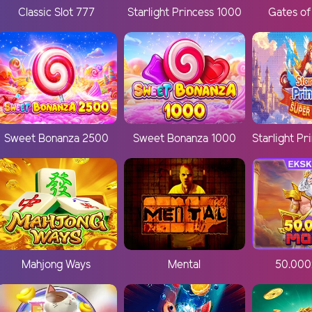
Classic Slot 777
Starlight Princess 1000
Gates o
Sweet Bonanza 2500
Sweet Bonanza 1000
Mahjong Ways
Mental
50.000