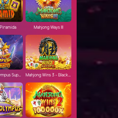
 Piramida
Mahjong Ways III
Gates of Olympus Super Scatter
Mahjong Wins 3 - Black Scatter