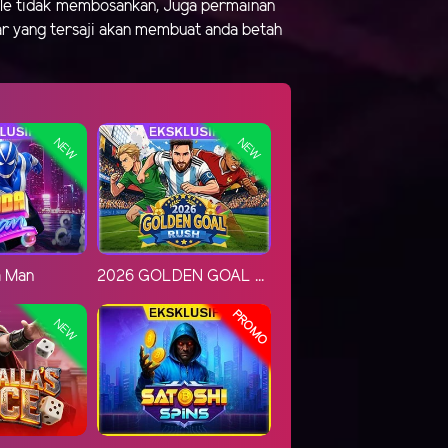
ple tidak membosankan, Juga permainan
r yang tersaji akan membuat anda betah
NEW
NEW
a Man
2026 GOLDEN GOAL RUSH
PROMO
NEW